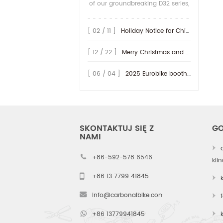
of our groundbreaking D32 series,
we are proud to unveil the next
evolution in our gravel-specific
[ 02 / 11 ]
Holiday Notice for Chinese New Year 2026
carbon rim lineup: the D35/36H
series. While the D32 redefined
[ 12 / 22 ]
Merry Christmas and Happy New Year 2026!
aerod...
[ 06 / 04 ]
2025 Eurobike booth at Hall 9.0 - A47~49, welcome to vist us!
SKONTAKTUJ SIĘ Z
GO
NAMI
+86-592-578 6546
kli
+86 13 7799 41845
info@carbonalbike.com
+86 13779941845