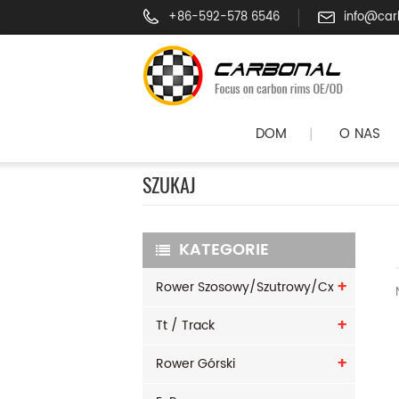
+86-592-578 6546
info@car
DOM
O NAS
|
SZUKAJ
KATEGORIE
Rower Szosowy/szutrowy/cx
Tt / Track
Rower Górski