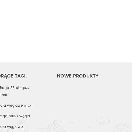
RĄCE TAGI.
NOWE PRODUKTY
droga 38 obręczy
nczera
koła węglowe mtb
felga mtb z węgla
koła węglowe