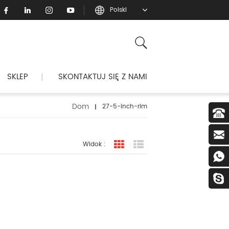
Polski
SKLEP
SKONTAKTUJ SIĘ Z NAMI
|
Dom
27-5-inch-rim
Widok :
widok siatki
Widok listy