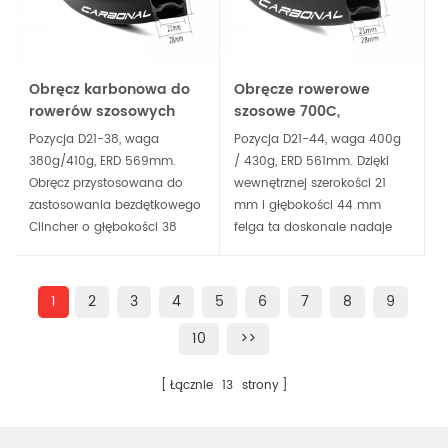
Obręcz karbonowa do
Obręcze rowerowe
rowerów szosowych
szosowe 700C,
Aero, szerokość 21 mm,
szerokość 21 mm i
Pozycja D21-38, waga
Pozycja D21-44, waga 400g
głębokość 38 mm,
głębokość 44 mm,
380g/410g, ERD 569mm.
/ 430g, ERD 561mm. Dzięki
bezdętkowa
symetryczny hamulec
Obręcz przystosowana do
wewnętrznej szerokości 21
tarczowy Clincher
zastosowania bezdętkowego
mm i głębokości 44 mm
Clincher o głębokości 38
felga ta doskonale nadaje
mm z kanałem wewnętrznym
się jako aerodynamiczna
o średnicy 21 mm, która
felga szosowa i szutrowa do
może pomieścić większe
wyścigów. Szerokość jest
1
2
3
4
5
6
7
8
9
opony i zapewnia kierowcy
wystarczająco
10
>>
maksymalny komfort
wszechstronna, aby
podczas wyścigów i długich
pomieścić opony szosowe
przejażdżek.
25-28c i rozjaśnić rower
Łącznie
13
strony
szosowy.