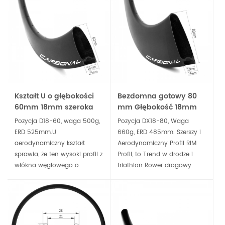
wyścigów drogowych,
przemówienia z jednego
szkolenia, a także cyklokros
kołnierza do drugiego,
jazda.
zbudować w lekkim, ale
silnym dysku drogowym
Kształt U o głębokości
Bezdomna gotowy 80
60mm 18mm szeroka
mm Głębokość 18mm
felga bezdętkowa
Szeroki Clincher 700c
Pozycja D18-60, waga 500g,
Pozycja DX18-80, Waga
bezdętkowa z
Rim Road Disc
ERD 525mm.U
660g, ERD 485mm. Szerszy i
karbonową tarczą
aerodynamiczny kształt
Aerodynamiczny Profil RIM
sprawia, że ​​ten wysoki profil z
Profil, to Trend w drodze i
włókna węglowego o
triathlon Rower drogowy
głębokości 60 mm i 18mm
Koła To 80 mm Głębokość
felga bezdętkowa lekka, ale
Tarczowa Clincher Bez
nadal sztywna .Stworzony do
Transporsyjnej
wygrywania sprintów,
Rimwystarczająco trwałe do
czasówek, triathlonów i
szkolenia, wyścigów