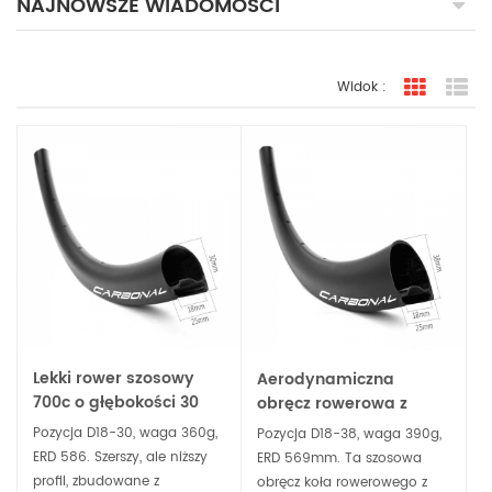
NAJNOWSZE WIADOMOŚCI
Widok :
widok sia
Wi
Lekki rower szosowy
Aerodynamiczna
700c o głębokości 30
obręcz rowerowa z
mm i szerokości 18 mm
hamulcem tarczowym
Pozycja D18-30, waga 360g,
Pozycja D18-38, waga 390g,
bezdętkowej obręczy
o głębokości 38 mm,
ERD 586. Szerszy, ale niższy
ERD 569mm. Ta szosowa
tarczowej
kompatybilna z
profil, zbudowane z
obręcz koła rowerowego z