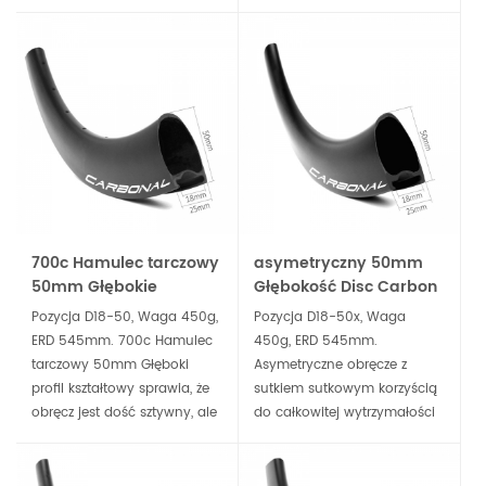
zapewniają ogólną
Lepsza obsługa na rogach i
wytrzymałość koła dzięki
zjazdach, trwałe dla różnych
odpowiedniemu wyważeniu
terenów. To najlepszy wybór
kątów usztywnienia szprych
na lekkie hamulec tarczowe
od jednego kołnierza do
koło.
drugiego.
700c Hamulec tarczowy
asymetryczny 50mm
50mm Głębokie
Głębokość Disc Carbon
Clincher Tubless
Rim U Kształt Clincher
Pozycja D18-50, Waga 450g,
Pozycja D18-50x, Waga
Carbon Rim
Bez Transportu Gotowy
ERD 545mm. 700c Hamulec
450g, ERD 545mm.
tarczowy 50mm Głęboki
Asymetryczne obręcze z
profil kształtowy sprawia, że
sutkiem sutkowym korzyścią
obręcz jest dość sztywny, ale
do całkowitej wytrzymałości
wciąż aerodynamiczny
koła przez odpowiednie
wydajność. Trwałe i
równoważenie kątów
aerodynamiczne dla
usztywniających