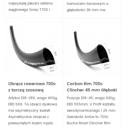
oponami
najwyższej jakości włókna
hamulcem tarczowym o
bezdętkowymi
węglowego toray T700 i
głębokości 38 mm ma
T800, te obręcze kół
szerokość 25 mm, szeroki
szosowych 700c z tarczą są
profil obręczy w kształcie
super lekkie i sztywne,
litery U zapewnia lepszą
doskonała wszechstronność.
aerodynamikę, a karbon
Toray T800 może być użyty,
aby ta obręcz była
mocniejsza, lżejsza i
sztywniejsza do szosowych
kół z hamulcami tarczowymi.
Obręcz rowerowa 700c
Carbon Rim 700c
z tarczą szosową
Clincher 45 mm Głęboki
asymetryczna 2,5 mm
kształt u koła
Artykuł D18-38X, waga 400g,
Pozycja D18-45, waga 430g,
offsetowa, bezdętkowa,
hamulcowego
ERD 569. Ta obręcz dyskowa
ERD 555mm. U Profil kształtu
gotowa na bezdętkę
ma asymetryczny kształt.
aerodynamicznego i 25 mm
Asymetryczne obręcze z
Szerokość torów to 700c
przesuniętym łożem nypla
Rucha Road Clincher Rim