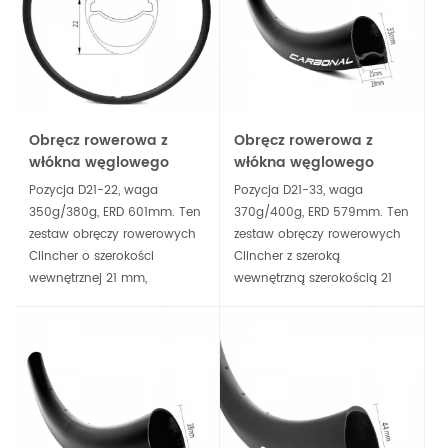
wyścigów na torze.
drogowych, triathlon.
Obręcz rowerowa z
Obręcz rowerowa z
włókna węglowego
włókna węglowego
700c, szerokość
700c, szerokość
Pozycja D21-22, waga
Pozycja D21-33, waga
wewnętrzna 21 mm,
wewnętrzna 21 mm,
350g/380g, ERD 601mm. Ten
370g/400g, ERD 579mm. Ten
głębokość 22 mm
głębokość 33 mm
zestaw obręczy rowerowych
zestaw obręczy rowerowych
Clincher o szerokości
Clincher z szeroką
wewnętrznej 21 mm,
wewnętrzną szerokością 21
przystosowany do
mm, przystosowany do
zastosowania bezdętkowego,
zastosowania bezdętkowego,
o głębokości 22 mm, stanowi
o głębokości 33 mm, stanowi
szeroką i stabilną platformę
szeroką i stabilną platformę
dla wszystkiego, od rowerów
dla wszystkiego, od rowerów
szosowych po opony do
szosowych po opony do
rowerów szutrowych.
rowerów szutrowych.