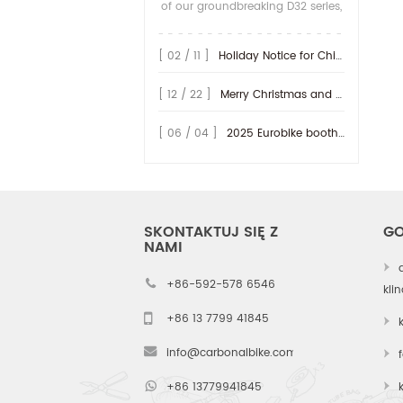
of our groundbreaking D32 series,
we are proud to unveil the next
evolution in our gravel-specific
[ 02 / 11 ]
Holiday Notice for Chinese New Year 2026
carbon rim lineup: the D35/36H
series. While the D32 redefined
[ 12 / 22 ]
Merry Christmas and Happy New Year 2026!
aerod...
[ 06 / 04 ]
2025 Eurobike booth at Hall 9.0 - A47~49, welcome to vist us!
SKONTAKTUJ SIĘ Z
GO
NAMI
+86-592-578 6546
kli
+86 13 7799 41845
info@carbonalbike.com
+86 13779941845