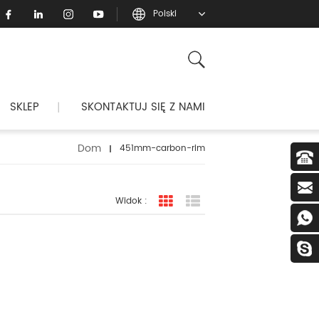
Polski
SKLEP
SKONTAKTUJ SIĘ Z NAMI
|
Dom
451mm-carbon-rim
Widok :
widok siatki
Widok listy