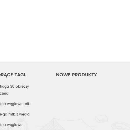
RĄCE TAGI.
NOWE PRODUKTY
droga 38 obręczy
nczera
koła węglowe mtb
felga mtb z węgla
koła węglowe