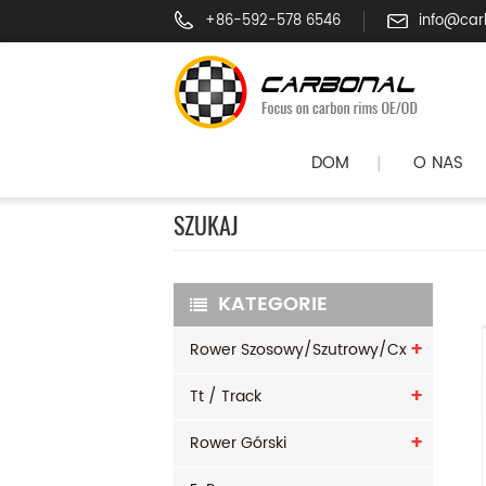
+86-592-578 6546
info@car
DOM
O NAS
|
SZUKAJ
KATEGORIE
Rower Szosowy/szutrowy/cx
Tt / Track
Rower Górski