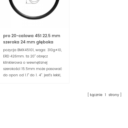
pro 20-calowa 451 22.5 mm
szeroka 24 mm głęboka
obręcz z włókna węglowego z
pozycja BMX45101, waga: 310g±10,
włókna węglowego
ERD 426mm. ta 20" obręcz
klinkierowa o wewnętrznej
szerokości 15.5mm może pasować
do opon od 1.1" do 1. 4". jest's lekki,
sztywny i mocny do treningu i
wyścigów.
Łącznie
1
strony