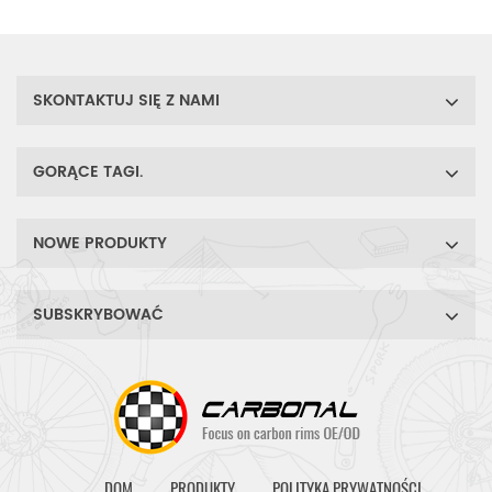
przystępny cenowo zestaw
kół szosowych z włókna
węglowego o wysokich
osiągach.
SKONTAKTUJ SIĘ Z NAMI
GORĄCE TAGI.
NOWE PRODUKTY
SUBSKRYBOWAĆ
DOM
PRODUKTY
POLITYKA PRYWATNOŚCI