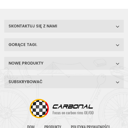
wystarczająco
aerodynamiczne do
wyścigów szosowych,
treningów, wspinaczki, a
SKONTAKTUJ SIĘ Z NAMI
także jazdy przełajowej.
GORĄCE TAGI.
NOWE PRODUKTY
SUBSKRYBOWAĆ
DOM
PRODUKTY
POLITYKA PRYWATNOŚCI