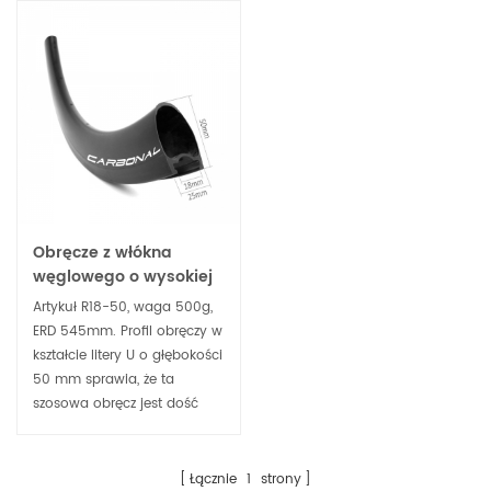
Obręcze z włókna
węglowego o wysokiej
zawartości TG, 700c
Artykuł R18-50, waga 500g,
Clincher, głębokość 50
ERD 545mm. Profil obręczy w
mm, kompatybilne z
kształcie litery U o głębokości
oponami
50 mm sprawia, że ​​ta
bezdętkowymi
szosowa obręcz jest dość
sztywna, ale nadal ma
właściwości
aerodynamiczne. Trwałe i
Łącznie
1
strony