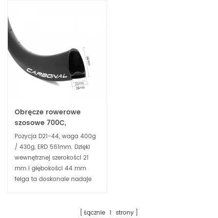
Obręcze rowerowe
szosowe 700C,
szerokość 21 mm i
Pozycja D21-44, waga 400g
głębokość 44 mm,
/ 430g, ERD 561mm. Dzięki
symetryczny hamulec
wewnętrznej szerokości 21
tarczowy Clincher
mm i głębokości 44 mm
felga ta doskonale nadaje
się jako aerodynamiczna
felga szosowa i szutrowa do
wyścigów. Szerokość jest
Łącznie
1
strony