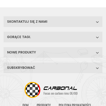
wystarczająco
wszechstronna, aby
pomieścić opony szosowe
25-28c i rozjaśnić rower
SKONTAKTUJ SIĘ Z NAMI
szosowy.
GORĄCE TAGI.
NOWE PRODUKTY
SUBSKRYBOWAĆ
DOM
PRODUKTY
POLITYKA PRYWATNOŚCI