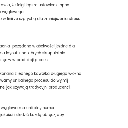
wia, że felgi lepsze ustawienie opon
na węglowego.
w linii ze szprychą dla zmniejszenia stresu
zmacnia pożądane właściwości jezdne dla
u layoutu, po których skrupulatnie
ręczy w produkcji proces.
ykonana z jednego kawałka długiego włókna
żywamy unikalnego procesu do wyjmij
e, jak używają tradycyjni producenci.
lga węglowa ma unikalny numer
akości i śledzić każdą obręcz, aby