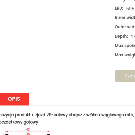
ERD:
59
Inner wid
Outer wid
Depth:
2
Max spoke
Max weigh
Skon
29er asymetryczny profil obręczy 30mm szerokość wewnętrzna karbonowa obręcz rowerowa XC
700c szutrowa tarcza rowerowa 24 mm szerokość wewnętrzna 44 mm głęboka obręcz karbonowa z klinkieru
OPIS
 XC930X, waga 365g, ERD
Pozycja D24-44, waga 420g, ERD
Po
Szeroka wewnętrzna szerokość
557mm. Zaprojektowany z myślą o
56
pozycja produktu: zjazd 29-calowy obręcz z włókna węglowego mtb
 3 mm asymetryczny profil
wyścigach, z 24 mm szerokością
70
DETAILS
DET
bezdętkowy gotowy
, super lekka waga 365 g,
wewnętrzną i 44 mm głębokością i
mm
dnia dla rowerzysty XC, który
sztywnym profilem obręczy, D24-44 jest
ob