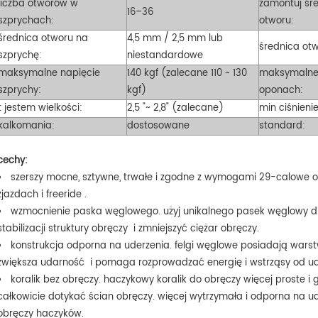
liczba otworów w
zamontuj śr
16–36
szprychach:
otworu:
średnica otworu na
4,5 mm / 2,5 mm lub
średnica ot
szprychę:
niestandardowe
maksymalne napięcie
140 kgf (zalecane 110 ~ 130
maksymalne 
szprychy:
kgf)
oponach:
t
jestem wielkości:
2,5 "~ 2,8" (zalecane)
min ciśnieni
kalkomania:
dostosowane
standard:
cechy:
szerszy
mocne, sztywne, trwałe i zgodne z wymogami 29-calowe o
zjazdach i freeride
.
wzmocnienie paska węglowego. użyj unikalnego pasek węglowy dl
stabilizacji struktury obręczy i zmniejszyć ciężar obręczy.
konstrukcja odporna na uderzenia. felgi węglowe posiadają wars
zwiększa udarność i pomaga rozprowadzać energię i wstrząsy od ud
koralik bez obręczy. haczykowy koralik do obręczy więcej proste i
całkowicie dotykać ścian obręczy. więcej wytrzymała i odporna na u
obręczy haczyków.