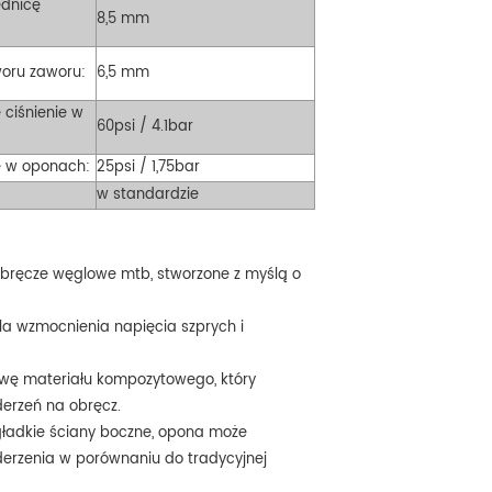
ednicę
8,5 mm
woru zaworu:
6,5 mm
ciśnienie w
60psi / 4.1bar
e w oponach:
25psi / 1,75bar
w standardzie
bręcze węglowe mtb, stworzone z myślą o
a wzmocnienia napięcia szprych i
twę materiału kompozytowego, który
erzeń na obręcz.
 gładkie ściany boczne, opona może
derzenia w porównaniu do tradycyjnej