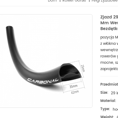
Dom
Rower Górski
Felgi Zjazdowe 
Zjazd 2
Mm Wew
Bezdęt
pozycja 
z włókna 
wewnętrz
rowerów g
mocne, sz
zaprojekt
Przedmiot 
Size:
29 
Material:
Type:
ho
Weight: