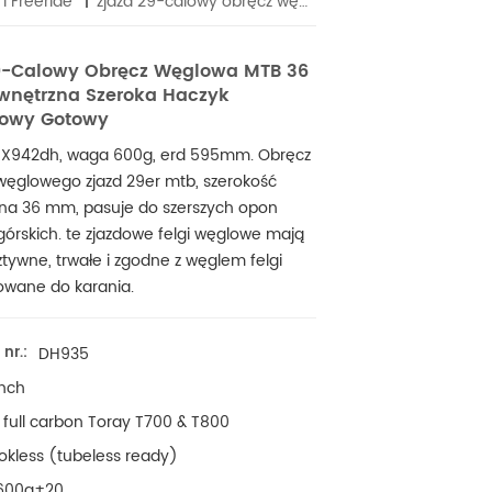
I Freeride
zjazd 29-calowy obręcz węglowa MTB 36 mm wewnętrzna szeroka haczyk bezdętkowy gotowy
9-Calowy Obręcz Węglowa MTB 36
nętrzna Szeroka Haczyk
kowy Gotowy
MX942dh, waga 600g, erd 595mm. Obręcz
węglowego zjazd 29er mtb, szerokość
na 36 mm, pasuje do szerszych opon
órskich. te zjazdowe felgi węglowe
mają
tywne, trwałe i zgodne z węglem felgi
owane do karania.
nr.:
DH935
inch
full carbon Toray T700 & T800
okless (tubeless ready)
600g±20