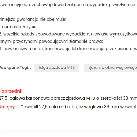
gwarancyjnego.
zachowaj dowód zakupu na wypadek przyszłych ros
niniejsza gwarancja nie obejmuje:
1. normalne zużycie;
2. wszelkie szkody spowodowane wypadkiem, niewłaściwym użytkow
innymi przyczynami powodującymi złamanie prawa;
3. niewłaściwy montaż, konserwacja lub konserwacja przez nieautor
Powiązane Tagi. :
felga zjazdowa MTB
zjazd z włókna węgloweg
Poprzedni :
27,5-calowa karbonowa obręcz zjazdowa MTB o szerokości 38 mm
Kolejny :
Downhill 27,5 cala mtb obręcz węglowa 36 mm wewnęt