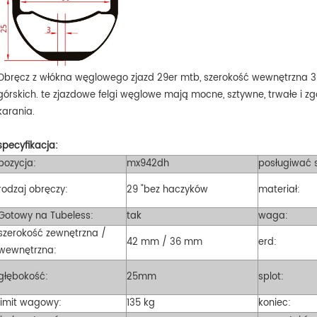
erokich, ale lekkich
przeznaczony dla doświadczonych
mm
wych kół rowerowych XC 29er.
rowerzystów szukających
we
aerodynamicznej krawędzi lub dla
sz
większych rowerzystów.
szu
Obręcz z włókna węglowego zjazd 29er mtb, szerokość wewnętrzna 
jaz
górskich. te zjazdowe felgi węglowe
mają mocne, sztywne, trwałe i z
karania.
specyfikacja:
pozycja:
mx942dh
posługiwać s
rodzaj obręczy:
29 "bez haczyków
materiał:
Gotowy na Tubeless:
tak
waga:
szerokość zewnętrzna /
42 mm / 36 mm
erd:
wewnętrzna:
głębokość:
25mm
splot:
limit wagowy:
135 kg
koniec: