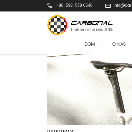
+86-592-578 6546
info@car
DOM
O NAS
|