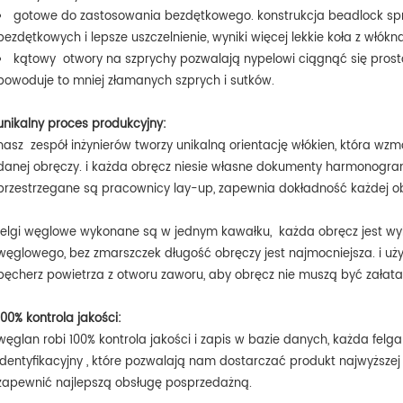
gotowe do zastosowania bezdętkowego. konstrukcja beadlock spra
bezdętkowych i lepsze uszczelnienie, wyniki więcej lekkie koła z włók
kątowy otwory na szprychy pozwalają nypelowi ciągnąć się prosto 
powoduje to mniej złamanych szprych i sutków.
unikalny proces produkcyjny:
nasz zespół inżynierów tworzy unikalną orientację włókien, która w
danej obręczy. i każda obręcz niesie własne dokumenty harmonogram
przestrzegane są pracownicy lay-up, zapewnia dokładność każdej ob
felgi węglowe wykonane są w jednym kawałku, każda obręcz jest w
węglowego, bez zmarszczek długość obręczy jest najmocniejsza. i u
pęcherz powietrza z otworu zaworu, aby obręcz nie muszą być załatan
100% kontrola jakości:
węglan robi
100% kontrola jakości i zapis w bazie danych, każda fe
identyfikacyjny
, które pozwalają nam dostarczać produkt najwyższej j
zapewnić najlepszą obsługę posprzedażną.