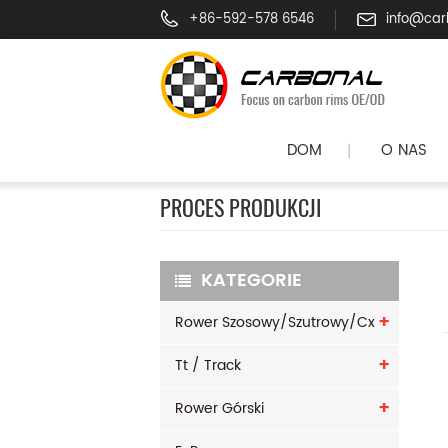
+86-592-578 6546
info@car
DOM
O NAS
|
PROCES PRODUKCJI
KATEGORIE
Rower Szosowy/szutrowy/cx
Tt / Track
Rower Górski