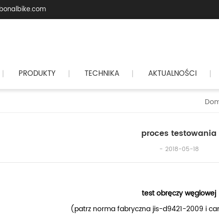
bonalbike.com
PRODUKTY
TECHNIKA
AKTUALNOŚCI
|
|
|
|
Do
proces testowania
2018-05-18
test obręczy węglowej
(patrz norma fabryczna jis-d9421-2009 i ca