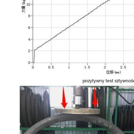
29er asymetryczny profil obręczy 30mm szerokość wewnętrzna karbonowa obręcz rowerowa XC
700c szutrowa tarcza rowerowa 24 mm szerokość wewnętrzna 44 mm głęboka obręcz karbonowa z klinkieru
 XC930X, waga 365g, ERD
Pozycja D24-44, waga 420g, ERD
Po
Szeroka wewnętrzna szerokość
557mm. Zaprojektowany z myślą o
56
 3 mm asymetryczny profil
wyścigach, z 24 mm szerokością
70
DETAILS
DET
, super lekka waga 365 g,
wewnętrzną i 44 mm głębokością i
mm
dnia dla rowerzysty XC, który
sztywnym profilem obręczy, D24-44 jest
ob
erokich, ale lekkich
przeznaczony dla doświadczonych
mm
wych kół rowerowych XC 29er.
rowerzystów szukających
we
pozytywny test sztywnoś
aerodynamicznej krawędzi lub dla
sz
większych rowerzystów.
szu
jaz