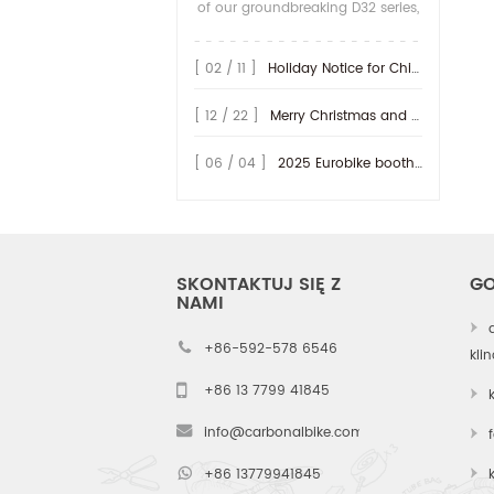
of our groundbreaking D32 series,
we are proud to unveil the next
evolution in our gravel-specific
[ 02 / 11 ]
Holiday Notice for Chinese New Year 2026
carbon rim lineup: the D35/36H
series. While the D32 redefined
[ 12 / 22 ]
Merry Christmas and Happy New Year 2026!
aerod...
[ 06 / 04 ]
2025 Eurobike booth at Hall 9.0 - A47~49, welcome to vist us!
SKONTAKTUJ SIĘ Z
GO
NAMI
+86-592-578 6546
kli
+86 13 7799 41845
info@carbonalbike.com
+86 13779941845