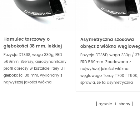
Hamulec tarczowy o
Asymetryczna szosowa
głębokości 38 mm, lekkiej
obręcz z włókna węgloweg
karbonowej obręczy
przesunięciem 2,5 mm i
Pozycja DT38S, waga 330g, ERD
Pozycja DT38D, waga 330g / 37
rowerowej szosowej pod
głębokością 38 mm
569mm. Szerszy, aerodynamiczny
ERD 569mm. Zbudowana z
szytką
profil obręczy w kształcie litery U i
najwyższej jakości włókna
głębokości 38 mm, wykonany z
węglowego Toray T700 i T800,
najwyższej jakości włókna
sprawia, że ​​ta asymetryczna
węglowego Toray T700 i T800,
szosowa obręcz pod szytki o
sprawia, że ​​ta tarczowa szytkowa
głębokości 38 mm jest lekka, al
obręcz jest super lekka, co stanowi
sztywna, wbudowana w lekki ze
Łącznie
1
strony
dobry wybór do lekkich kół
kół z włókna węglowego do
szosowych.
rowerów szosowych.