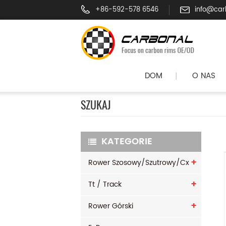
+86-592-578 6546
info@car
DOM
O NAS
|
SZUKAJ
KATEGORIE
Rower Szosowy/szutrowy/cx
Tt / Track
Rower Górski