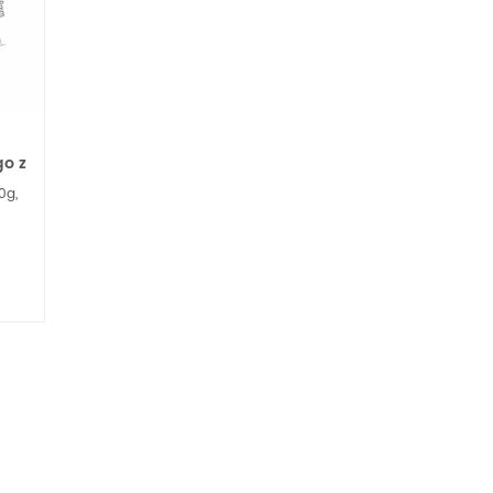
o z
0g,
e
staw