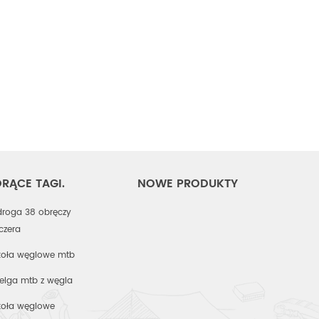
RĄCE TAGI.
NOWE PRODUKTY
droga 38 obręczy
nczera
koła węglowe mtb
felga mtb z węgla
koła węglowe