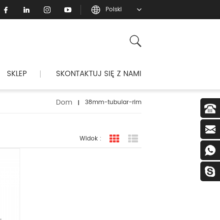
Polski
SKLEP
SKONTAKTUJ SIĘ Z NAMI
|
Dom
38mm-tubular-rim
Widok :
widok siatki
Widok listy