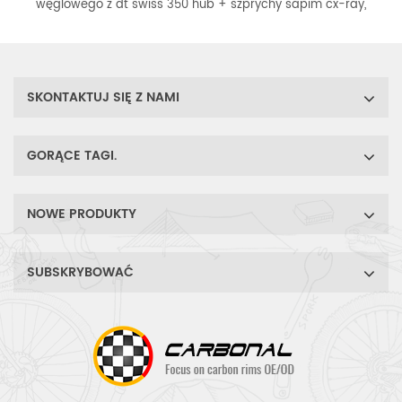
ego z dt swiss 350 hub + szprychy sapim cx-ray,
węglowego z 
iczki sapim. wybierz swój ulubiony model obręczy
ray, smaro
j mtb. każdy zestaw kołowy jest starannie ręcznie
obręczy węgl
wany przez doświadczonego konstruktora kół.
ręcznie budo
SKONTAKTUJ SIĘ Z NAMI
GORĄCE TAGI.
NOWE PRODUKTY
SUBSKRYBOWAĆ