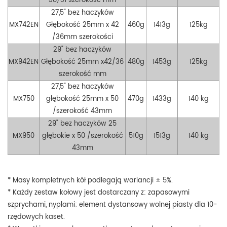
38/31
szerokość mm
27,5" bez haczyków
MX742EN
Głębokość 25mm x 42
460g
1413g
125kg
/36mm szerokości
29" bez haczyków
MX942EN
Głębokość 25mm x42/36
480g
1453g
125kg
szerokość mm
27,5" bez haczyków
MX750
głębokość 25mm x 50
470g
1433g
140 kg
/szerokość 43mm
29" bez haczyków
25
MX950
głębokie x 50
/szerokość
510g
1513g
140 kg
43mm
* Masy kompletnych kół podlegają wariancji ± 5%.
* Każdy zestaw kołowy jest dostarczany z: zapasowymi
szprychami, nyplami; element dystansowy wolnej piasty dla 10-
rzędowych kaset.