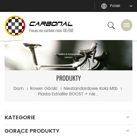
Polski
PRODUKTY
Dom
Rower Górski
Niestandardowe Koła Mtb
Piasta Extralite BOOST + niestandardowe karbonowe koła Sapim CX-Ray ze szprychami mtb
KATEGORIE
GORĄCE PRODUKTY