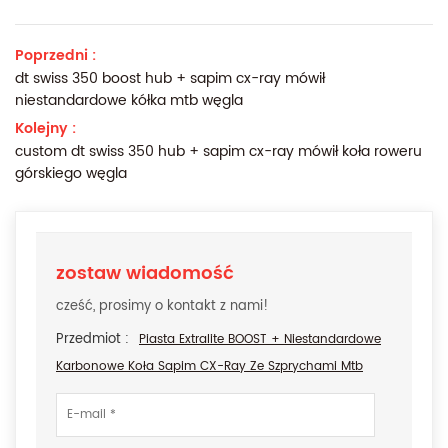
Poprzedni :
dt swiss 350 boost hub + sapim cx-ray mówił
niestandardowe kółka mtb węgla
Kolejny :
custom dt swiss 350 hub + sapim cx-ray mówił koła roweru
górskiego węgla
zostaw wiadomość
cześć, prosimy o kontakt z nami!
Przedmiot :
Piasta Extralite BOOST + Niestandardowe
Karbonowe Koła Sapim CX-Ray Ze Szprychami Mtb