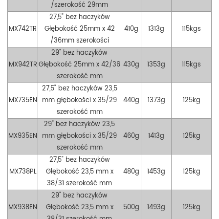
/szerokość 29mm
27,5" bez haczyków
MX742TR
Głębokość 25mm x 42
410g
1313g
115kgs
/36mm szerokości
29" bez haczyków
MX942TR
Głębokość 25mm x 42/36
430g
1353g
115kgs
szerokość mm
27,5" bez haczyków
23,5
MX735EN
mm głębokości x 35/29
440g
1373g
125kg
szerokość mm
29" bez haczyków
23,5
MX935EN
mm głębokości x 35/29
460g
1413g
125kg
szerokość mm
27,5" bez haczyków
MX738PL
Głębokość 23,5 mm x
480g
1453g
125kg
38/31
szerokość mm
29" bez haczyków
MX938E
N
Głębokość 23,5 mm x
500g
1493g
125kg