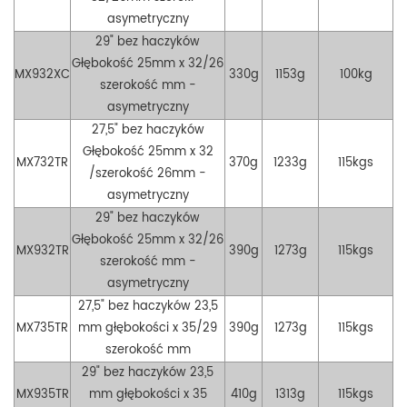
asymetryczny
29" bez haczyków
Głębokość 25mm x 32/26
MX932XC
33
0g
1153g
100kg
szerokość mm
-
asymetryczny
27,5" bez haczyków
Głębokość 25mm x 32
MX732TR
370g
1233g
115kgs
/szerokość 26mm
-
asymetryczny
29" bez haczyków
Głębokość 25mm x 32/26
MX932TR
39
0g
1273g
115kgs
szerokość mm
-
asymetryczny
27,5" bez haczyków
23,5
MX735TR
mm głębokości x 35/29
390g
1273g
115kgs
szerokość mm
29" bez haczyków
23,5
MX935TR
mm głębokości x 35
41
0g
1313g
115kgs