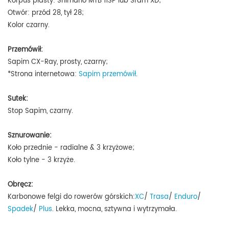
Korpus piasty: Shimano
MTB 11SP
lub Sram XD;
Otwór: przód 28, tył 28;
Kolor czarny.
Przemówił:
Sapim CX-Ray, prosty, czarny;
*Strona internetowa:
Sapim przemówił
.
Sutek:
Stop Sapim, czarny.
Sznurowanie:
Koło przednie - radialne & 3 krzyżowe;
Koło tylne - 3 krzyże.
Obręcz:
Karbonowe felgi do rowerów górskich:
XC
/
Trasa
/
Enduro
/
Spadek
/
Plus
.
Lekka, mocna, sztywna i wytrzymała.