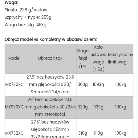
Waga:
Piasta: 238 g/zestaw;
Szprychy + nyple: 255g;
Waga bez felg: 493g.
Obręcz
model vs
Kompletny w
obcas
w
osiem
:
Koło
Waga
ustawić
Maksymalny
Model
Obręcz t
tak
felgi
wagę
limit wagi
/
pc
(±5%)
27,5" bez haczyków
23,5
MX730XC
mm głębokości x 30/
300g
1093g
100kg
Szerokość 24,5 mm
29" bez haczyków
23,5
MX930XC
mm głębokości x 30
/24,5
320g
1133g
100kg
mm szerokości
27,5" bez haczyków
Głębokość 25mm x
MX732XC
310
g
1113g
100kg
32/26
mm
szeroki -