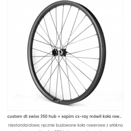
custom dt swiss 350 hub + sapim cx-ray mówił koła roweru górskiego węgla
ardowe, ręcznie budowane koła rowerowe z włókna
niestandardo