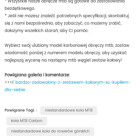
* Wszystkie nasze obręcze mtb są gotowe do zastosowania
bezdętkowego.
* Jeśli nie możesz znaleźć potrzebnych specyfikacji, skontaktuj
się z nami bezpośrednio, aby zobaczyć, co możemy zrobić,
dołożymy wszelkich starań, aby Ci pomóc.
Wybierz swój ulubiony model karbonowej obręczy mtb, zostaw
wiadomość poniżej z numerem modelu obręczy, aby uzyskać
najlepszą wycenę na następny mtb
węgiel
zestaw kołowy!
Powiązana galeria i komentarze:
>>>
E
bardzo-zadowolony-z-zestawem-kołowym-xc-kupiłem-
dla-siebie
Powiązane Tagi. :
niestandardowe koła MTB
koła MTB Carbon
niestandardowe koła do rowerów górskich