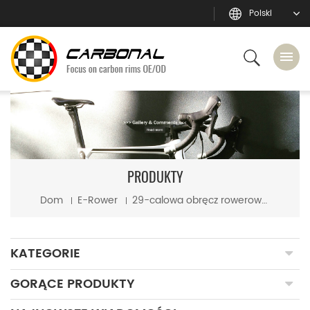
Polski
PRODUKTY
Dom
E-Rower
29-calowa obręcz rowerowa E-bike z włókna węglowego o szerokości 42 mm i głębokości 25 mm, bez haczyków, gotowa na bezdętkę
KATEGORIE
GORĄCE PRODUKTY