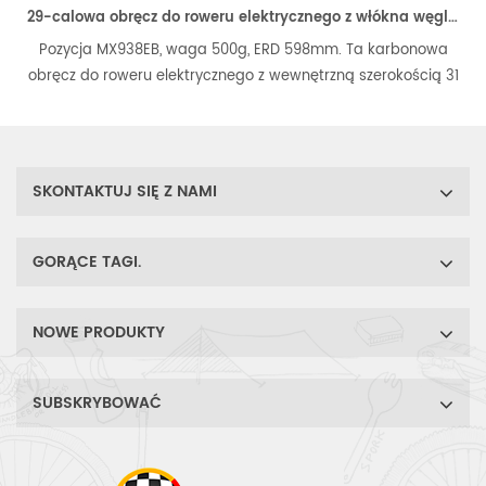
29-calowa obręcz do roweru elektrycznego z włókna węglowego o szerokości 38 mm i głębokości 23,5 mm, bez haków, gotowa na bezdętkę
ozycja MX938EB, waga 500g, ERD 598mm. Ta karbonowa
Pozy
ęcz do roweru elektrycznego z wewnętrzną szerokością 31
klinki
 jest idealną pozycją w środku zakresu wytrzymałości,
głębok
y, szerokości, współpracuje z wieloma rozmiarami opon,
tarczo
jest idealnym wyborem dla wszystkich eMTB.
do z
opona z
SKONTAKTUJ SIĘ Z NAMI
GORĄCE TAGI.
NOWE PRODUKTY
SUBSKRYBOWAĆ