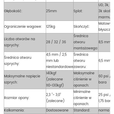
UD, 3k, 6k
Głębokość:
25mm
Splot:
3k skośny
marmur
Matowy,
Ograniczenie wagowe:
125kg
Skończyć:
błyszczą
Średnica
Liczba otworów na
28 / 32 / 36
otworu
8,5 mm
szprychy:
montażowego:
4,5 mm / 2,5
Średnica
Średnica otworu
mm lub
otworu
6,5 mm
szprychy:
niestandardowe
zaworu:
140kgf
Maksymalne
Maksymalne napięcie
60 psi / 4
(zalecane
ciśnienie w
szprych:
bara
110~130kgf)
oponach:
Minimalne
2,3 "~ 3,0"
25 psi /
Rozmiar
opony:
ciśnienie w
(zalecane)
1,75 bara
oponach:
Kalkomania:
Dostosowane
Standard:
norma E