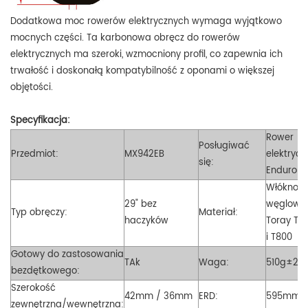
Dodatkowa moc rowerów elektrycznych wymaga wyjątkowo
mocnych części. Ta karbonowa obręcz do rowerów
elektrycznych ma szeroki, wzmocniony profil, co zapewnia ich
trwałość i doskonałą kompatybilność z oponami o większej
objętości.
Specyfikacja:
Rower
Posługiwać
Przedmiot:
MX942EB
elektrycz
się:
Enduro
Włókno
29" bez
węglowe
Typ obręczy:
Materiał:
haczyków
Toray T7
i T800
Gotowy do zastosowania
TAk
Waga:
510g±20
bezdętkowego:
Szerokość
42mm / 36mm
ERD:
595mm
zewnętrzna/wewnętrzna: