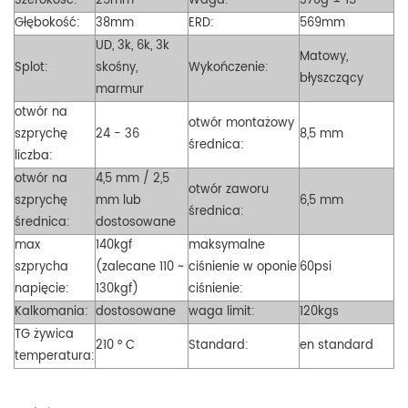
Szerokość:
25mm
Waga:
370g ± 15
Głębokość:
38mm
ERD:
569mm
UD, 3k, 6k, 3k
Matowy,
Splot:
skośny,
Wykończenie:
błyszczący
marmur
otwór na
otwór montażowy
szprychę
24 - 36
8,5 mm
średnica:
liczba:
otwór na
4,5 mm / 2,5
otwór zaworu
szprychę
mm lub
6,5 mm
średnica:
średnica:
dostosowane
max
140kgf
maksymalne
szprycha
(zalecane 110 ~
ciśnienie w oponie
60psi
napięcie:
130kgf)
ciśnienie:
Kalkomania:
dostosowane
waga limit:
120kgs
TG żywica
210 ° C
Standard:
en standard
temperatura: