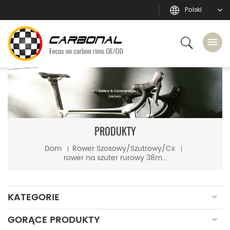
Polski
PRODUKTY
Dom
Rower Szosowy/szutrowy/cx
rower na szuter rurowy 38mm głębokość 25mm szeroka obręcz z włókna węglowego
KATEGORIE
GORĄCE PRODUKTY