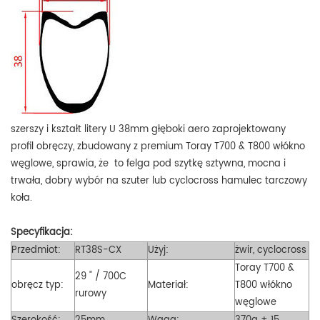
szerszy i kształt litery U 38mm głęboki aero zaprojektowany
profil obręczy, zbudowany z premium Toray T700 & T800 włókno
węglowe, sprawia, że ​​ to felga pod szytkę sztywna, mocna i
trwała, dobry wybór na szuter lub cyclocross hamulec tarczowy
koła.
Specyfikacja:
Przedmiot:
RT38S-CX
Użyj:
żwir, cyclocross
Toray T700 &
29 " / 700C
obręcz typ:
Materiał:
T800 włókno
rurowy
węglowe