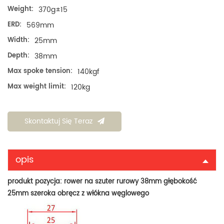
Weight:
370g±15
ERD:
569mm
Width:
25mm
Depth:
38mm
Max spoke tension:
140kgf
Max weight limit:
120kg
Skontaktuj Się Teraz
opis
produkt pozycja:
rower na szuter rurowy 38mm głębokość
25mm szeroka obręcz z włókna węglowego