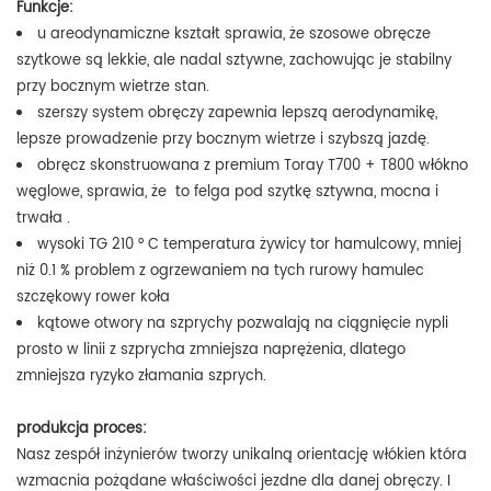
Funkcje:
u areodynamiczne kształt sprawia, że ​​szosowe obręcze
szytkowe są lekkie, ale nadal sztywne, zachowując je stabilny
przy bocznym wietrze stan.
szerszy system obręczy zapewnia lepszą aerodynamikę,
lepsze prowadzenie przy bocznym wietrze i szybszą jazdę.
obręcz skonstruowana z premium Toray T700 + T800 włókno
węglowe,
sprawia, że ​​ to felga pod szytkę sztywna, mocna i
trwała
.
wysoki TG 210 ° C
temperatura żywicy tor hamulcowy, mniej
niż 0.1 % problem z ogrzewaniem na tych rurowy hamulec
szczękowy rower koła
kątowe otwory na szprychy pozwalają na ciągnięcie nypli
prosto w linii z szprycha zmniejsza naprężenia, dlatego
zmniejsza ryzyko złamania szprych.
produkcja proces:
Nasz zespół inżynierów tworzy unikalną orientację włókien która
wzmacnia pożądane właściwości jezdne dla danej obręczy. I