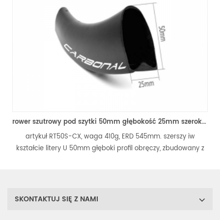
rower szutrowy pod szytki 50mm głębokość 25mm szeroka obręcz z włókna węglowego
tykuł RT50S-CX, waga 410g, ERD 545mm. szerszy iw
pozycja R
łcie litery U 50mm głęboki profil obręczy, zbudowany z
profil w ks
m Toray T700 & T800 włókno węglowe, sprawia, że ​​ to
T800 wł
a pod szytkę sztywna, mocna i trwała, dobry wybór na
sztywna,
er szutrowy lub przełajowy hamulec tarczowy koła.
SKONTAKTUJ SIĘ Z NAMI