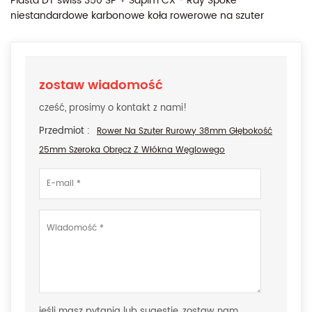
Piasta DT swiss 350 SP + Sapim CX - Ray Spoke
niestandardowe karbonowe koła rowerowe na szuter
zostaw wiadomość
cześć, prosimy o kontakt z nami!
Przedmiot :
Rower Na Szuter Rurowy 38mm Głębokość
25mm Szeroka Obręcz Z Włókna Węglowego
jeśli masz pytania lub sugestie, zostaw nam