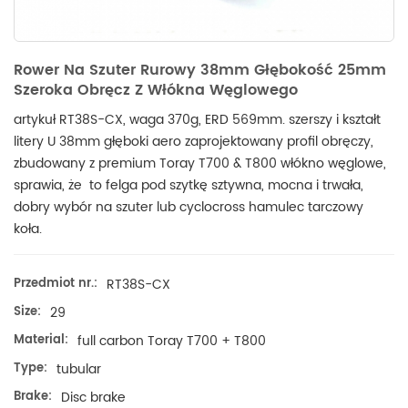
Rower Na Szuter Rurowy 38mm Głębokość 25mm
Szeroka Obręcz Z Włókna Węglowego
artykuł RT38S-CX, waga 370g, ERD 569mm. szerszy i kształt
litery U 38mm głęboki aero zaprojektowany profil obręczy,
zbudowany z premium Toray T700 & T800 włókno węglowe,
sprawia, że ​​ to felga pod szytkę sztywna, mocna i trwała,
dobry wybór na szuter lub cyclocross hamulec tarczowy
koła.
Przedmiot nr.:
RT38S-CX
Size:
29
Material:
full carbon Toray T700 + T800
Type:
tubular
Brake:
Disc brake