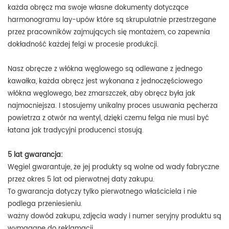
każda obręcz ma swoje własne dokumenty dotyczące
harmonogramu lay-upów które są skrupulatnie przestrzegane
przez pracowników zajmujących się montażem, co zapewnia
dokładność każdej felgi w procesie produkcji.
Nasz obręcze z włókna węglowego są odlewane z jednego
kawałka, każda obręcz jest wykonana z jednoczęściowego
włókna węglowego, bez zmarszczek, aby obręcz była jak
najmocniejsza. I stosujemy unikalny proces usuwania pęcherza
powietrza z otwór na wentyl, dzięki czemu felga nie musi być
łatana jak tradycyjni producenci stosują.
5 lat gwarancja:
Węgiel gwarantuje, że jej produkty są wolne od wady fabryczne
przez okres 5 lat od pierwotnej daty zakupu.
To gwarancja dotyczy tylko pierwotnego właściciela i nie
podlega przeniesieniu.
ważny dowód zakupu, zdjęcia wady i numer seryjny produktu są
wymagane do reklamacji