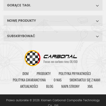
GORĄCE TAGI.
NOWE PRODUKTY
SUBSKRYBOWAĆ
DOM
PRODUKTY
POLITYKA PRYWATNOŚCI
POLITYKA GWARANCYJNA
O NAS
SKONTAKTUJ SIĘ Z NAMI
AKTUALNOŚCI
BLOG
MAPA STRONY
XML
Prawo autorskie © 2026 Xiamen Carbonal Composite Technology
Co., Ltd